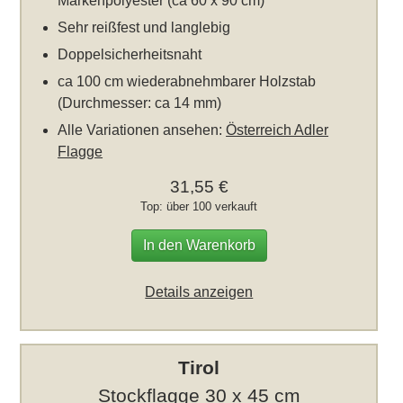
Markenpolyester (ca 60 x 90 cm)
Sehr reißfest und langlebig
Doppelsicherheitsnaht
ca 100 cm wiederabnehmbarer Holzstab
(Durchmesser: ca 14 mm)
Alle Variationen ansehen:
Österreich Adler
Flagge
31,55 €
Top: über 100 verkauft
In den Warenkorb
Details anzeigen
Tirol
Stockflagge 30 x 45 cm