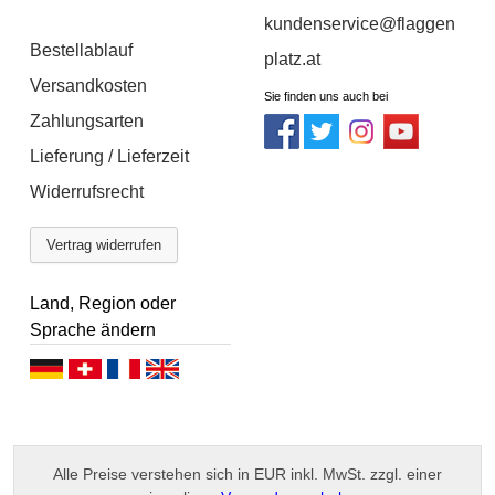
kundenservice@flaggen
Bestellablauf
platz.at
Versandkosten
Sie finden uns auch bei
Zahlungsarten
Lieferung / Lieferzeit
Widerrufsrecht
Vertrag widerrufen
Land, Region oder
Sprache ändern
D
D
F
E
e
e
r
n
u
u
a
g
Alle Preise verstehen sich in EUR inkl. MwSt. zzgl. einer
t
t
n
l