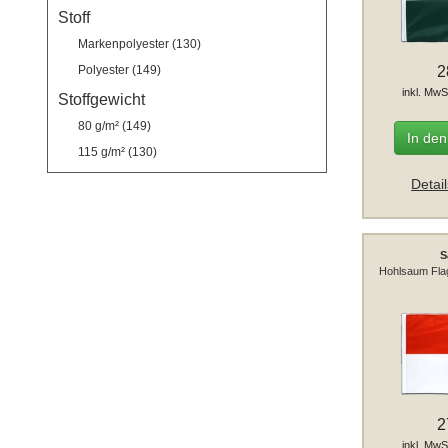
Stoff
Markenpolyester (130)
2
Polyester (149)
inkl. MwS
Stoffgewicht
80 g/m² (149)
In de
115 g/m² (130)
Detai
S
Hohlsaum Fla
2
inkl. MwS