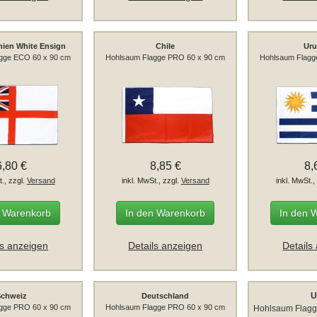
nien White Ensign
Chile
Ur
gge ECO 60 x 90 cm
Hohlsaum Flagge PRO 60 x 90 cm
Hohlsaum Flagg
6,80 €
8,85 €
8,
t., zzgl.
Versand
inkl. MwSt., zzgl.
Versand
inkl. MwSt.,
n Warenkorb
In den Warenkorb
In den 
ls anzeigen
Details anzeigen
Details
U
chweiz
Deutschland
gge PRO 60 x 90 cm
Hohlsaum Flagge PRO 60 x 90 cm
Hohlsaum Flagg