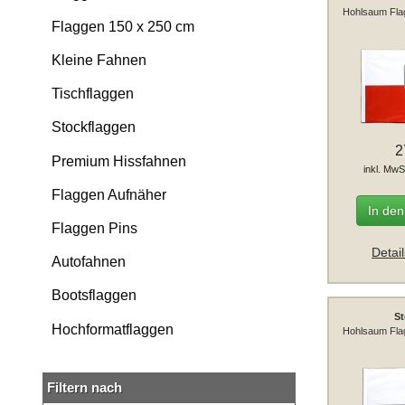
Hohlsaum Fla
Flaggen 150 x 250 cm
Kleine Fahnen
Tischflaggen
Stockflaggen
2
Premium Hissfahnen
inkl. MwS
Flaggen Aufnäher
In de
Flaggen Pins
Detai
Autofahnen
Bootsflaggen
St
Hochformatflaggen
Hohlsaum Fla
Filtern nach