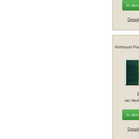
In de
Detai
Hohlsaum Fla
inkl. MwS
In de
Detai