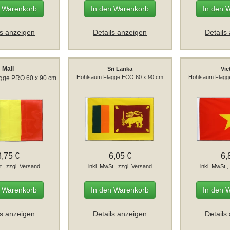
n Warenkorb
In den Warenkorb
In den 
ls anzeigen
Details anzeigen
Details
Mali
Sri Lanka
Vi
Hohlsaum Flagge ECO 60 x 90 cm
Hohlsaum Flagg
gge PRO 60 x 90 cm
8,75 €
6,05 €
6,
t., zzgl.
Versand
inkl. MwSt., zzgl.
Versand
inkl. MwSt.,
n Warenkorb
In den Warenkorb
In den 
ls anzeigen
Details anzeigen
Details