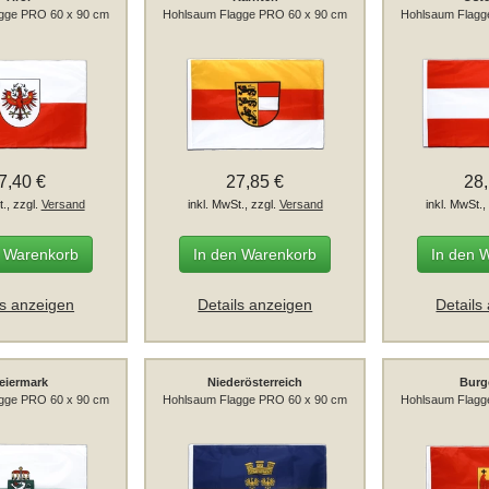
gge PRO 60 x 90 cm
Hohlsaum Flagge PRO 60 x 90 cm
Hohlsaum Flagg
7,40 €
27,85 €
28
t., zzgl.
Versand
inkl. MwSt., zzgl.
Versand
inkl. MwSt.,
n Warenkorb
In den Warenkorb
In den 
ls anzeigen
Details anzeigen
Details
eiermark
Niederösterreich
Burg
gge PRO 60 x 90 cm
Hohlsaum Flagge PRO 60 x 90 cm
Hohlsaum Flagg