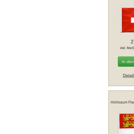
2
inkl. MwS
In de
Detai
Hohlsaum Fla