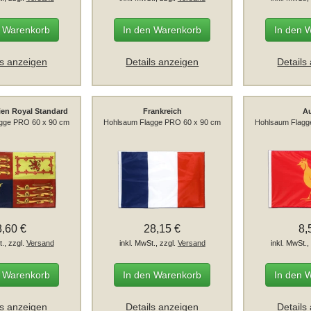
n Warenkorb
In den Warenkorb
In den 
ls anzeigen
Details anzeigen
Details
ien Royal Standard
Frankreich
A
gge PRO 60 x 90 cm
Hohlsaum Flagge PRO 60 x 90 cm
Hohlsaum Flagg
8,60 €
28,15 €
8,
t., zzgl.
Versand
inkl. MwSt., zzgl.
Versand
inkl. MwSt.,
n Warenkorb
In den Warenkorb
In den 
ls anzeigen
Details anzeigen
Details