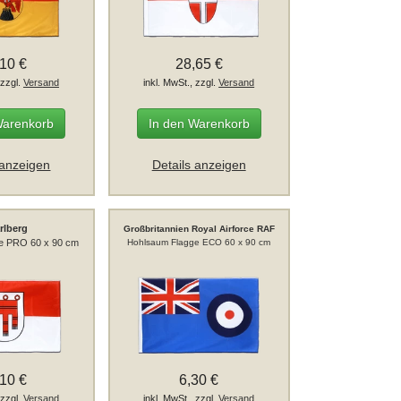
,10 €
28,65 €
 zzgl.
Versand
inkl. MwSt., zzgl.
Versand
Warenkorb
In den Warenkorb
 anzeigen
Details anzeigen
rlberg
Großbritannien Royal Airforce RAF
e PRO 60 x 90 cm
Hohlsaum Flagge ECO 60 x 90 cm
,10 €
6,30 €
 zzgl.
Versand
inkl. MwSt., zzgl.
Versand