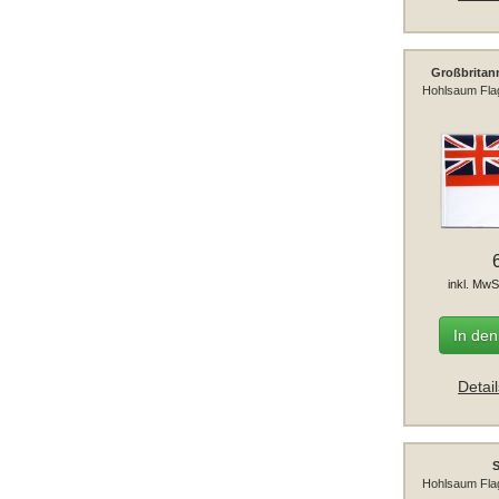
Großbritan
Hohlsaum Fla
inkl. MwS
In de
Detai
S
Hohlsaum Fla