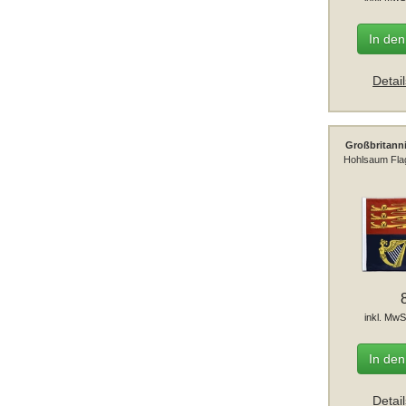
In de
Detai
Großbritann
Hohlsaum Fla
inkl. MwS
In de
Detai