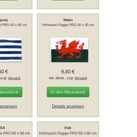
uguay
Wales
e PRO 60 x 90 cm
Hohlsaum Flagge PRO 60 x 90 cm
60 €
9,40 €
 zzgl.
Versand
inkl. MwSt., zzgl.
Versand
Warenkorb
In den Warenkorb
 anzeigen
Details anzeigen
SA
Irak
e PRO 60 x 90 cm
Hohlsaum Flagge PRO 60 x 90 cm