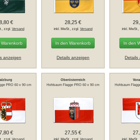
8,80 €
28,25 €
29
t., zzgl.
Versand
inkl. MwSt., zzgl.
Versand
inkl. MwSt.,
n Warenkorb
In den Warenkorb
In den 
ls anzeigen
Details anzeigen
Details
alzburg
Oberösterreich
Vora
gge PRO 60 x 90 cm
Hohlsaum Flagge PRO 60 x 90 cm
Hohlsaum Flagg
7,80 €
27,55 €
27
t., zzgl.
Versand
inkl. MwSt., zzgl.
Versand
inkl. MwSt.,