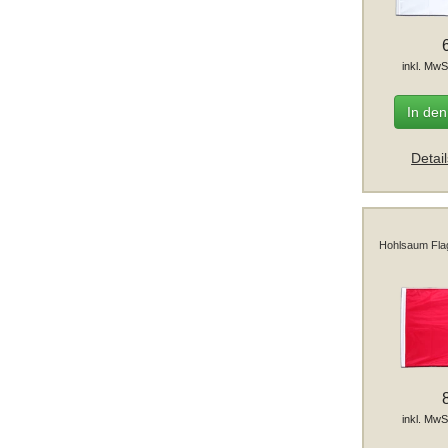
inkl. MwS
In de
Detai
Hohlsaum Fla
inkl. MwS