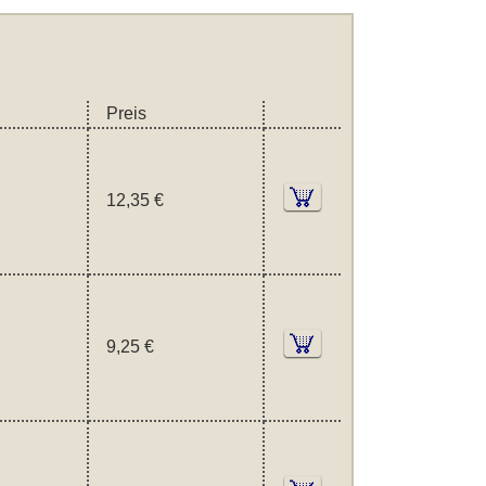
Preis
12,35 €
9,25 €