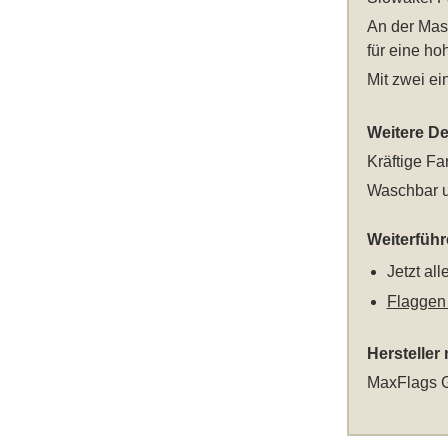
An der Mast
für eine ho
Mit zwei e
Weitere Det
Kräftige Fa
Waschbar u
Weiterfüh
Jetzt al
Flaggen
Hersteller
MaxFlags G