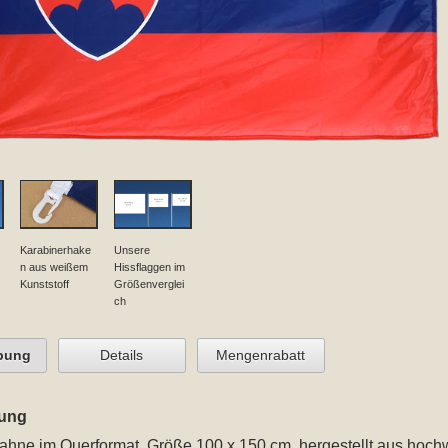
Karabinerhake
Unsere
n aus weißem
Hissflaggen im
Kunststoff
Größenverglei
ch
bung
Details
Mengenrabatt
ung
ahne im Querformat, Größe 100 x 150 cm
, hergestellt aus hoc