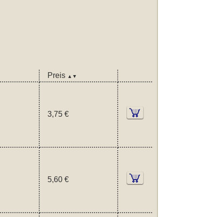
Preis
▲▼
3,75 €
5,60 €