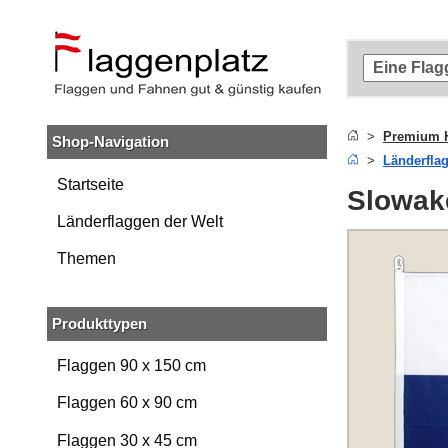
Zum
Hauptinhalt
springen
Zur
Suche
springen
Premium H
Shop-Navigation
Zur
Länderfla
Navigation
springen
Startseite
Slowak
Länderflaggen der Welt
Themen
Produkttypen
Flaggen 90 x 150 cm
Flaggen 60 x 90 cm
Flaggen 30 x 45 cm