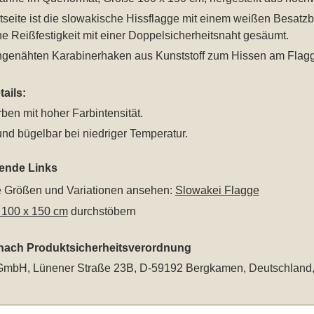
seite ist die slowakische Hissflagge mit einem weißen Besatz
he Reißfestigkeit mit einer Doppelsicherheitsnaht gesäumt.
ingenähten Karabinerhaken aus Kunststoff zum Hissen am Flag
ails:
rben mit hoher Farbintensität.
nd bügelbar bei niedriger Temperatur.
rende Links
le Größen und Variationen ansehen:
Slowakei Flagge
 100 x 150 cm
durchstöbern
 nach Produktsicherheitsverordnung
mbH, Lünener Straße 23B, D-59192 Bergkamen, Deutschland