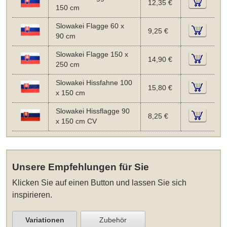
12,35 €
150 cm
Slowakei Flagge 60 x
9,25 €
90 cm
Slowakei Flagge 150 x
14,90 €
250 cm
Slowakei Hissfahne 100
15,80 €
x 150 cm
Slowakei Hissflagge 90
8,25 €
x 150 cm CV
Unsere Empfehlungen für Sie
Klicken Sie auf einen Button und lassen Sie sich
inspirieren.
Variationen
Zubehör