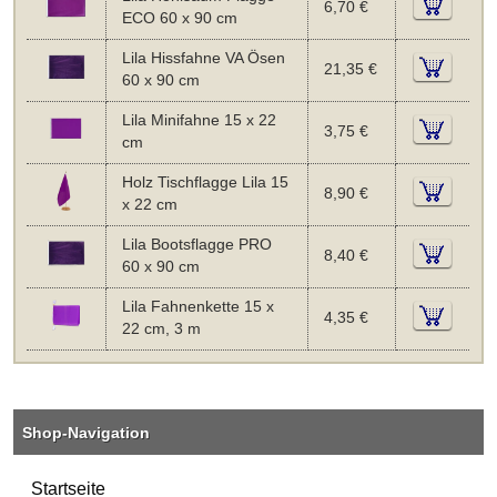
6,70 €
ECO 60 x 90 cm
Lila Hissfahne VA Ösen
21,35 €
60 x 90 cm
Lila Minifahne 15 x 22
3,75 €
cm
Holz Tischflagge Lila 15
8,90 €
x 22 cm
Lila Bootsflagge PRO
8,40 €
60 x 90 cm
Lila Fahnenkette 15 x
4,35 €
22 cm, 3 m
Shop-Navigation
Startseite