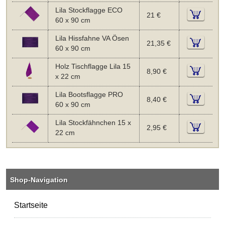
Lila Stockflagge ECO
21 €
60 x 90 cm
Lila Hissfahne VA Ösen
21,35 €
60 x 90 cm
Holz Tischflagge Lila 15
8,90 €
x 22 cm
Lila Bootsflagge PRO
8,40 €
60 x 90 cm
Lila Stockfähnchen 15 x
2,95 €
22 cm
Shop-Navigation
Startseite