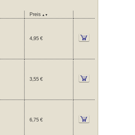
Preis
▲▼
4,95 €
3,55 €
6,75 €