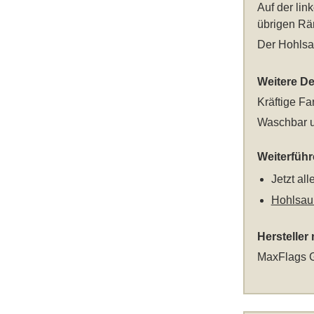
Auf der lin
übrigen Rän
Der Hohlsa
Weitere Det
Kräftige Fa
Waschbar u
Weiterfüh
Jetzt al
Hohlsau
Hersteller
MaxFlags G