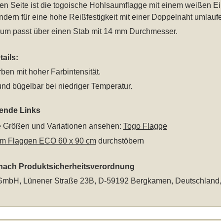
ken Seite ist die togoische Hohlsaumflagge mit einem weißen E
dern für eine hohe Reißfestigkeit mit einer Doppelnaht umlau
um passt über einen Stab mit 14 mm Durchmesser.
ails:
rben mit hoher Farbintensität.
nd bügelbar bei niedriger Temperatur.
rende Links
le Größen und Variationen ansehen:
Togo Flagge
m Flaggen ECO 60 x 90 cm
durchstöbern
 nach Produktsicherheitsverordnung
mbH, Lünener Straße 23B, D-59192 Bergkamen, Deutschland