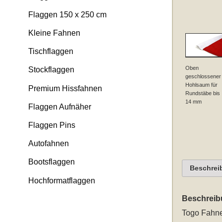
Flaggen 150 x 250 cm
Kleine Fahnen
Tischflaggen
Oben
Stockflaggen
geschlossener
Hohlsaum für
Premium Hissfahnen
Rundstäbe bis
14 mm
Flaggen Aufnäher
Flaggen Pins
Autofahnen
Bootsflaggen
Beschrei
Hochformatflaggen
Beschreib
Togo Fahn