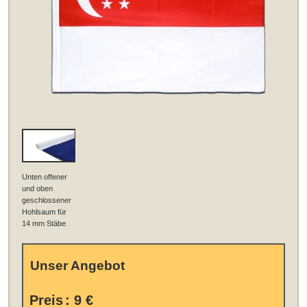
Unten offener
und oben
geschlossener
Hohlsaum für
14 mm Stäbe
Unser Angebot
Preis
:
9 €