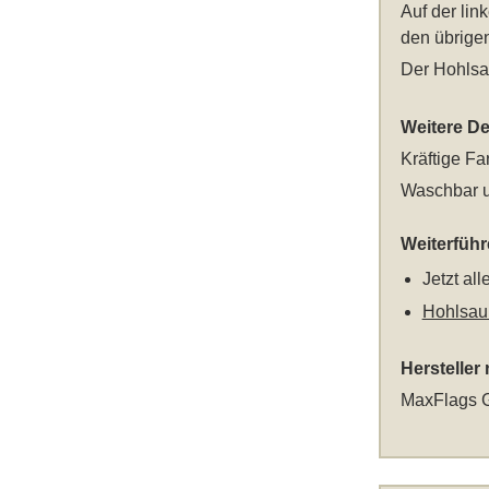
Auf der lin
den übrigen
Der Hohlsa
Weitere Det
Kräftige Fa
Waschbar u
Weiterfüh
Jetzt al
Hohlsau
Hersteller
MaxFlags G