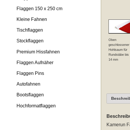
Flaggen 150 x 250 cm
Kleine Fahnen
Tischflaggen
Oben
Stockflaggen
geschlossener
Hohlsaum für
Premium Hissfahnen
Rundstäbe bis
14 mm
Flaggen Aufnäher
Flaggen Pins
Autofahnen
Bootsflaggen
Beschrei
Hochformatflaggen
Beschreib
Kamerun F