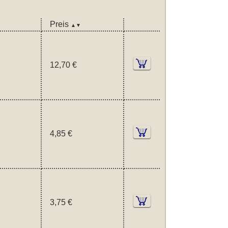
Preis
▲▼
12,70 €
4,85 €
3,75 €