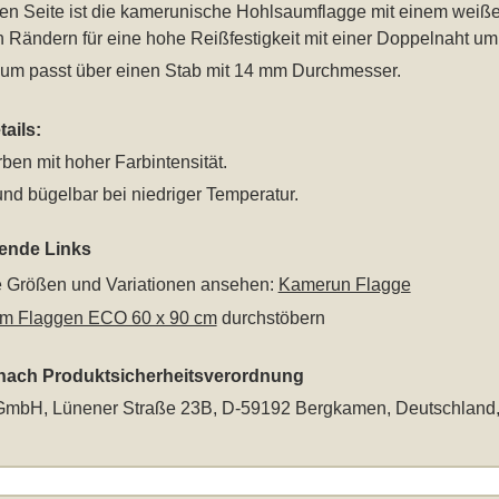
ken Seite ist die kamerunische Hohlsaumflagge mit einem weiße
 Rändern für eine hohe Reißfestigkeit mit einer Doppelnaht u
um passt über einen Stab mit 14 mm Durchmesser.
ails:
rben mit hoher Farbintensität.
nd bügelbar bei niedriger Temperatur.
rende Links
le Größen und Variationen ansehen:
Kamerun Flagge
m Flaggen ECO 60 x 90 cm
durchstöbern
 nach Produktsicherheitsverordnung
mbH, Lünener Straße 23B, D-59192 Bergkamen, Deutschland