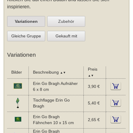
inspirieren.
Variationen
Zubehör
Gleiche Gruppe
Gekauft mit
Variationen
Preis
Bilder
Beschreibung
▲▼
▲▼
Erin Go Bragh Aufnäher
3,90 €
6 x 8 cm
Tischflagge Erin Go
5,40 €
Bragh
Erin Go Bragh
2,65 €
Fähnchen 10 x 15 cm
Erin Go Bragh