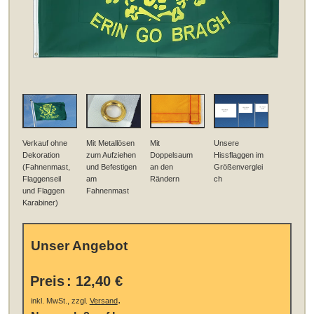
Verkauf ohne
Mit Metallösen
Mit
Unsere
Dekoration
zum Aufziehen
Doppelsaum
Hissflaggen im
(Fahnenmast,
und Befestigen
an den
Größenverglei
Flaggenseil
am
Rändern
ch
und Flaggen
Fahnenmast
Karabiner)
Unser Angebot
Preis
:
12,40 €
.
inkl. MwSt., zzgl.
Versand