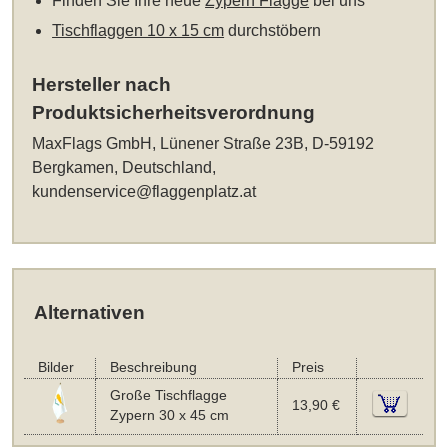
Finden Sie Ihre neue
Zypern Flagge
bei uns
Tischflaggen 10 x 15 cm
durchstöbern
Hersteller nach
Produktsicherheitsverordnung
MaxFlags GmbH, Lünener Straße 23B, D-59192
Bergkamen, Deutschland,
kundenservice@flaggenplatz.at
Alternativen
Bilder
Beschreibung
Preis
Große Tischflagge
13,90 €
Zypern 30 x 45 cm