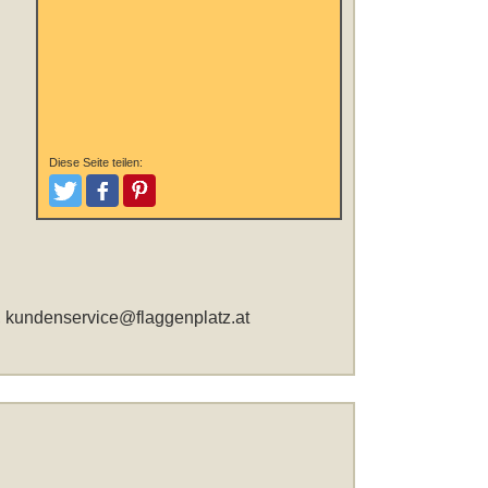
Diese Seite teilen:
Tweeten
Posten
Pinterest
,
kundenservice@flaggenplatz.at