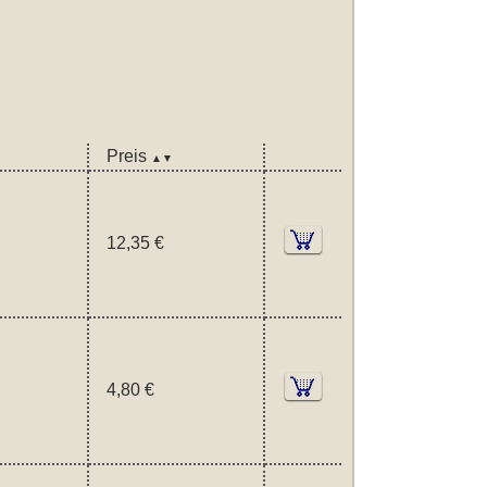
Preis
▲▼
12,35 €
4,80 €