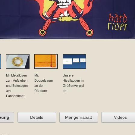
Mit Metallösen
Mit
Unsere
zum Aufziehen
Doppelsaum
Hissflaggen im
und Befestigen
an den
Größenverglei
am
Rändern
ch
Fahnenmast
bung
Details
Mengenrabatt
Videos