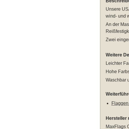
Beschreib
Unsere
USA
wind- und w
An der Mast
Reißfestigk
Zwei einge
Weitere Det
Leichter Fa
Hohe Farbs
Waschbar u
Weiterfüh
Flaggen
Hersteller
MaxFlags G