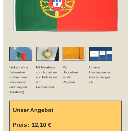
Verkauf ohne
Mit Metallösen
Mit
Unsere
Dekoration
zum Aufziehen
Doppelsaum
Hissflaggen im
(Fahnenmast,
und Befestigen
an den
Größenverglei
Flaggenseil
am
Rändern
ch
und Flaggen
Fahnenmast
Karabiner)
Unser Angebot
Preis
:
12,10 €