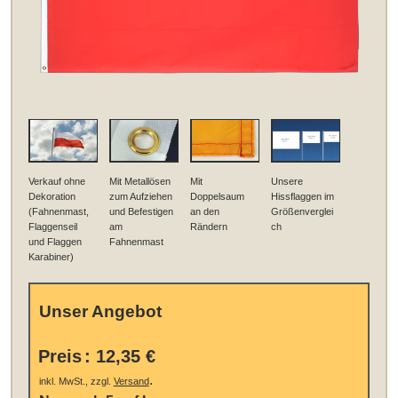
Verkauf ohne
Mit Metallösen
Mit
Unsere
Dekoration
zum Aufziehen
Doppelsaum
Hissflaggen im
(Fahnenmast,
und Befestigen
an den
Größenverglei
Flaggenseil
am
Rändern
ch
und Flaggen
Fahnenmast
Karabiner)
Unser Angebot
Preis
:
12,35 €
.
inkl. MwSt., zzgl.
Versand