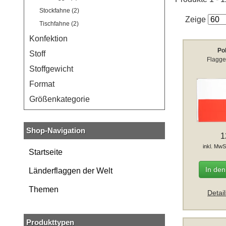
Stockfahne (2)
Zeige
Tischfahne (2)
Konfektion
Po
Stoff
Flagge
Stoffgewicht
Format
Größenkategorie
Shop-Navigation
1
inkl. MwS
Startseite
In de
Länderflaggen der Welt
Themen
Detai
Produkttypen