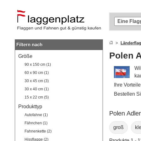
Zum
Hauptinhalt
springen
Zur
Suche
springen
Länderfla
Filtern nach
Zur
Navigation
Polen A
Größe
springen
90 x 150 cm (1)
Wi
60 x 90 cm (1)
ka
30 x 45 cm (3)
Ihre Vorteil
30 x 40 cm (1)
Bestellen S
15 x 22 cm (5)
Produkttyp
Polen Adle
Autofahne (1)
Fähnchen (1)
groß
kl
Fahnenkette (2)
Hissflagge (2)
Produkte 1 - 1