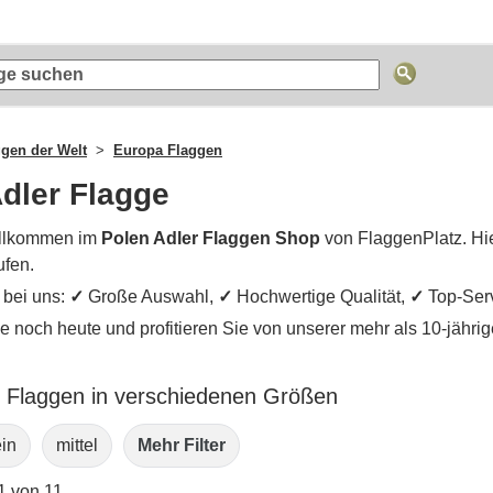
ggen der Welt
Europa Flaggen
dler Flagge
llkommen im
Polen Adler Flaggen Shop
von FlaggenPlatz. Hi
ufen.
e bei uns:
✓
Große Auswahl,
✓
Hochwertige Qualität,
✓
Top-Ser
ie noch heute und profitieren Sie von unserer mehr als 10-jähr
r Flaggen in verschiedenen Größen
ein
mittel
Mehr Filter
1 von 11