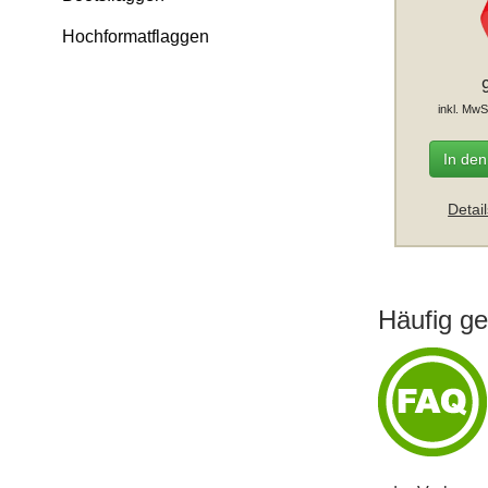
Hochformatflaggen
inkl. MwS
In de
Detai
Häufig ge