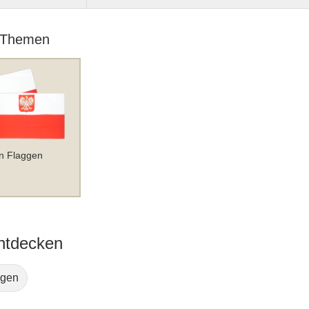
 Themen
n Flaggen
ntdecken
ggen