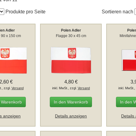
Produkte pro Seite
Sortieren nach
len Adler
Polen Adler
Pole
 90 x 150 cm
Flagge 30 x 45 cm
Minifahne
2,60 €
4,80 €
3,
t., zzgl.
Versand
inkl. MwSt., zzgl.
Versand
inkl. MwSt.,
n Warenkorb
In den Warenkorb
In den 
ls anzeigen
Details anzeigen
Details