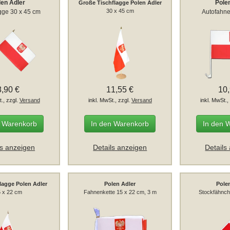
len Adler
Pole
Große Tischflagge Polen Adler
30 x 45 cm
gge 30 x 45 cm
Autofahne
8,90 €
11,55 €
10
t., zzgl.
Versand
inkl. MwSt., zzgl.
Versand
inkl. MwSt.,
n Warenkorb
In den Warenkorb
In den 
ls anzeigen
Details anzeigen
Details
lagge Polen Adler
Polen Adler
Pole
 x 22 cm
Fahnenkette 15 x 22 cm, 3 m
Stockfähnch