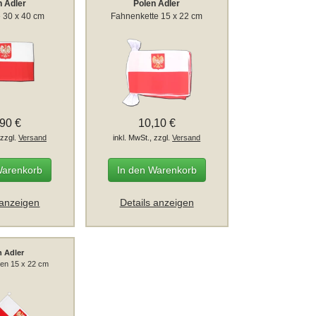
n Adler
Polen Adler
 30 x 40 cm
Fahnenkette 15 x 22 cm
,90 €
10,10 €
 zzgl.
Versand
inkl. MwSt., zzgl.
Versand
Warenkorb
In den Warenkorb
 anzeigen
Details anzeigen
n Adler
en 15 x 22 cm