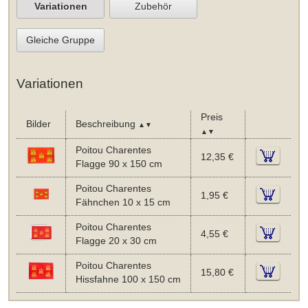
Variationen
Zubehör
Gleiche Gruppe
Variationen
Preis
Bilder
Beschreibung
▲▼
▲▼
Poitou Charentes
12,35 €
Flagge 90 x 150 cm
Poitou Charentes
1,95 €
Fähnchen 10 x 15 cm
Poitou Charentes
4,55 €
Flagge 20 x 30 cm
Poitou Charentes
15,80 €
Hissfahne 100 x 150 cm