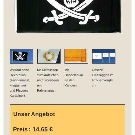
Verkauf ohne
Mit Metallösen
Mit
Unsere
Dekoration
zum Aufziehen
Doppelsaum
Hissflaggen im
(Fahnenmast,
und Befestigen
an den
Größenverglei
Flaggenseil
am
Rändern
ch
und Flaggen
Fahnenmast
Karabiner)
Unser Angebot
Preis
:
14,65 €