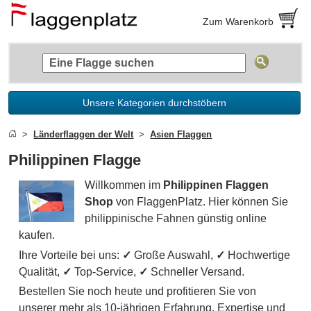
Zum Warenkorb
Unsere Kategorien durchstöbern
Länderflaggen der Welt
Asien Flaggen
Philippinen Flagge
Willkommen im
Philippinen Flaggen
Shop
von FlaggenPlatz. Hier können Sie
philippinische Fahnen günstig online
kaufen.
Ihre Vorteile bei uns:
✓
Große Auswahl,
✓
Hochwertige
Qualität,
✓
Top-Service,
✓
Schneller Versand.
Bestellen Sie noch heute und profitieren Sie von
unserer mehr als 10-jährigen Erfahrung, Expertise und