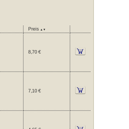
Preis
▲▼
8,70 €
7,10 €