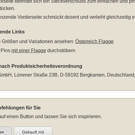
kseite befindet sich ein Steckverschluss zum einfachen und p
tücken.
nzende Vorderseite schmückt dezent und verleiht gleichzeitig e
rende Links
le Größen und Variationen ansehen:
Österreich Flagge
 Pins
mit einer Flagge
durchstöbern
 nach Produktsicherheitsverordnung
mbH, Lünener Straße 23B, D-59192 Bergkamen, Deutschland
fehlungen für Sie
auf einen Button und lassen Sie sich inspirieren.
en
Gekauft mit