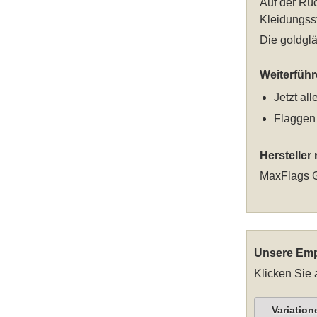
Auf der Rüc
Kleidungss
Die goldglä
Weiterfüh
Jetzt al
Flaggen
Hersteller
MaxFlags G
Unsere Emp
Klicken Sie 
Variation