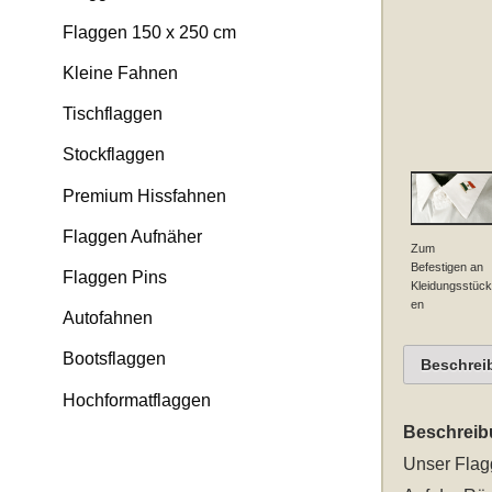
Flaggen 150 x 250 cm
Kleine Fahnen
Tischflaggen
Stockflaggen
Premium Hissfahnen
Flaggen Aufnäher
Zum
Befestigen an
Flaggen Pins
Kleidungsstück
en
Autofahnen
Bootsflaggen
Beschrei
Hochformatflaggen
Beschreib
Unser
Flag