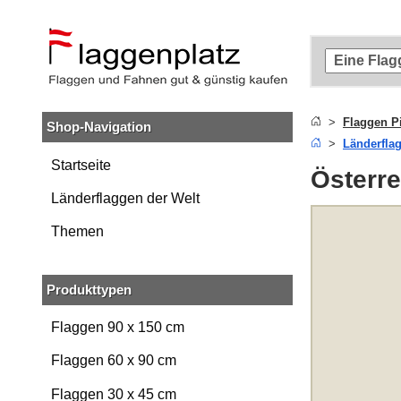
Zum
Hauptinhalt
springen
Zur
Suche
springen
Flaggen P
Shop-Navigation
Zur
Länderfla
Navigation
springen
Startseite
Österre
Länderflaggen der Welt
Themen
Produkttypen
Flaggen 90 x 150 cm
Flaggen 60 x 90 cm
Flaggen 30 x 45 cm