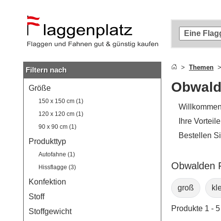
Zum
Hauptinhalt
springen
Zur
Suche
springen
Themen
Filtern nach
Zur
Navigation
Obwald
Größe
springen
150 x 150 cm (1)
Willkomme
120 x 120 cm (1)
Ihre Vorteil
90 x 90 cm (1)
Bestellen S
Produkttyp
Autofahne (1)
Obwalden F
Hissflagge (3)
Konfektion
groß
kl
Stoff
Produkte 1 - 5
Stoffgewicht