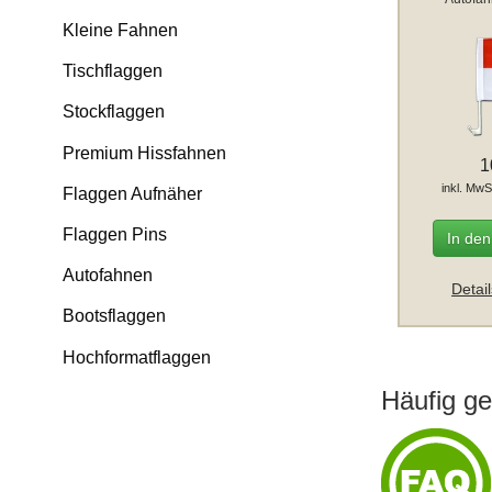
Kleine Fahnen
Tischflaggen
Stockflaggen
Premium Hissfahnen
1
inkl. MwS
Flaggen Aufnäher
Flaggen Pins
In de
Autofahnen
Detai
Bootsflaggen
Hochformatflaggen
Häufig ge