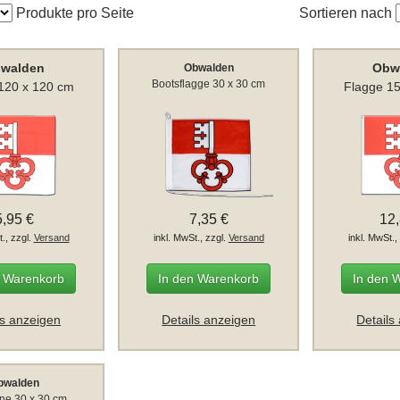
Produkte pro Seite
Sortieren nach
walden
Obw
Obwalden
Bootsflagge 30 x 30 cm
120 x 120 cm
Flagge 1
5,95 €
7,35 €
12
t., zzgl.
Versand
inkl. MwSt., zzgl.
Versand
inkl. MwSt.,
n Warenkorb
In den Warenkorb
In den 
ls anzeigen
Details anzeigen
Details
bwalden
ne 30 x 30 cm