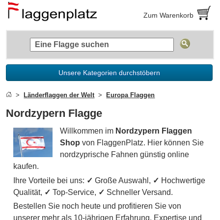
Zum Warenkorb
Unsere Kategorien durchstöbern
Länderflaggen der Welt
Europa Flaggen
Nordzypern Flagge
Willkommen im
Nordzypern Flaggen
Shop
von FlaggenPlatz. Hier können Sie
nordzyprische Fahnen günstig online
kaufen.
Ihre Vorteile bei uns:
✓
Große Auswahl,
✓
Hochwertige
Qualität,
✓
Top-Service,
✓
Schneller Versand.
Bestellen Sie noch heute und profitieren Sie von
unserer mehr als 10-jährigen Erfahrung, Expertise und