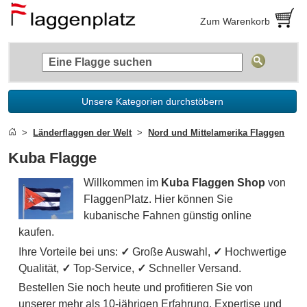
Zum Warenkorb
Unsere Kategorien durchstöbern
Länderflaggen der Welt
Nord und Mittelamerika Flaggen
Kuba Flagge
Willkommen im
Kuba Flaggen Shop
von
FlaggenPlatz. Hier können Sie
kubanische Fahnen günstig online
kaufen.
Ihre Vorteile bei uns:
✓
Große Auswahl,
✓
Hochwertige
Qualität,
✓
Top-Service,
✓
Schneller Versand.
Bestellen Sie noch heute und profitieren Sie von
unserer mehr als 10-jährigen Erfahrung, Expertise und