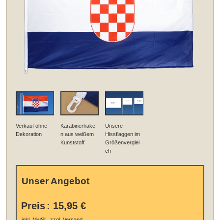
Verkauf ohne
Karabinerhake
Unsere
Dekoration
n aus weißem
Hissflaggen im
Kunststoff
Größenverglei
ch
Unser Angebot
Preis
:
15,95 €
.
inkl. MwSt., zzgl.
Versand