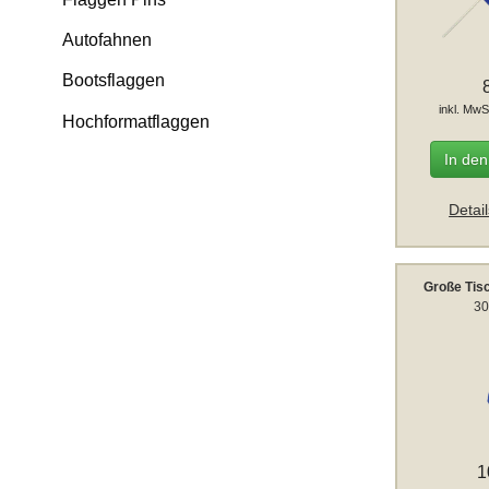
Autofahnen
Bootsflaggen
inkl. MwS
Hochformatflaggen
In de
Detai
Große Tis
30
1