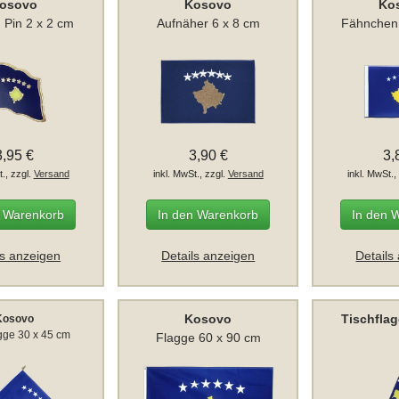
osovo
Kosovo
Ko
 Pin 2 x 2 cm
Aufnäher 6 x 8 cm
Fähnchen
3,95 €
3,90 €
3,
t., zzgl.
Versand
inkl. MwSt., zzgl.
Versand
inkl. MwSt.,
n Warenkorb
In den Warenkorb
In den 
ls anzeigen
Details anzeigen
Details
Kosovo
Tischfla
Kosovo
gge 30 x 45 cm
Flagge 60 x 90 cm