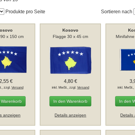
Produkte pro Seite
Sortieren nach
osovo
Kosovo
Ko
 90 x 150 cm
Flagge 30 x 45 cm
Minifahne
2,55 €
4,80 €
3,
t., zzgl.
Versand
inkl. MwSt., zzgl.
Versand
inkl. MwSt.,
n Warenkorb
In den Warenkorb
In den 
ls anzeigen
Details anzeigen
Details