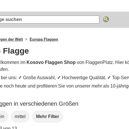
ggen der Welt
Europa Flaggen
 Flagge
llkommen im
Kosovo Flaggen Shop
von FlaggenPlatz. Hier k
ufen.
e bei uns:
✓
Große Auswahl,
✓
Hochwertige Qualität,
✓
Top-Ser
ie noch heute und profitieren Sie von unserer mehr als 10-jähr
ggen in verschiedenen Größen
ein
mittel
Mehr Filter
13 von 13