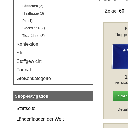
Fähnchen (2)
Zeige
Hissflagge (3)
Pin (1)
K
Stockfahne (2)
Flagge
Tischfahne (3)
Konfektion
Stoff
Stoffgewicht
Format
1
Größenkategorie
inkl. MwS
In de
Shop-Navigation
Startseite
Detai
Länderflaggen der Welt