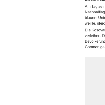
Am Tag sein
Nationalfla
blauem Unte
weiße, gleic
Die Kosovar
verleihen. 
Bevölkerung
Goranen ged