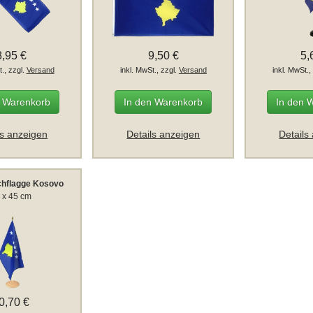
8,95 €
9,50 €
5,
t., zzgl.
Versand
inkl. MwSt., zzgl.
Versand
inkl. MwSt.,
n Warenkorb
In den Warenkorb
In den 
ls anzeigen
Details anzeigen
Details
chflagge Kosovo
 x 45 cm
0,70 €