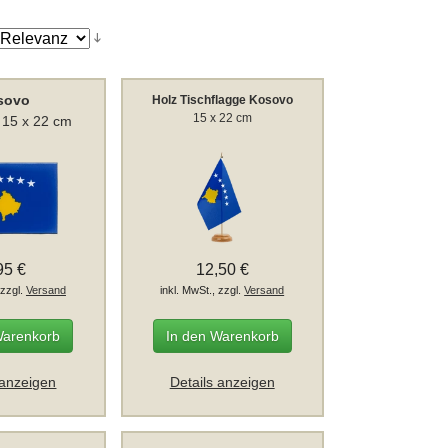
sovo
Holz Tischflagge Kosovo
15 x 22 cm
 15 x 22 cm
95 €
12,50 €
 zzgl.
Versand
inkl. MwSt., zzgl.
Versand
Warenkorb
In den Warenkorb
 anzeigen
Details anzeigen