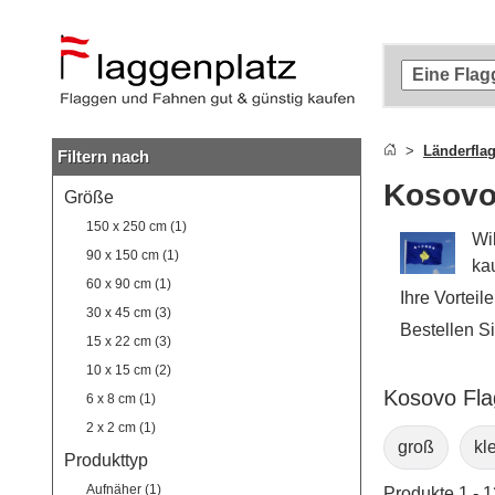
Zum
Hauptinhalt
springen
Zur
Suche
springen
Länderfla
Filtern nach
Zur
Navigation
Kosovo
Größe
springen
150 x 250 cm (1)
Wi
90 x 150 cm (1)
ka
60 x 90 cm (1)
Ihre Vorteil
30 x 45 cm (3)
Bestellen S
15 x 22 cm (3)
10 x 15 cm (2)
Kosovo Fla
6 x 8 cm (1)
2 x 2 cm (1)
groß
kl
Produkttyp
Aufnäher (1)
Produkte 1 - 