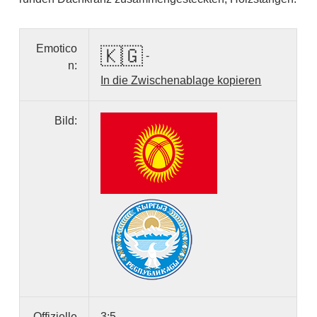
Emotico
🇰🇬
-
n:
In die Zwischenablage kopieren
Bild:
Offizielle
3:5