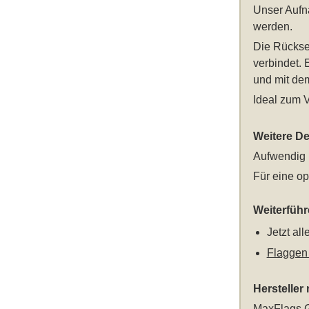
Unser
Aufn
werden.
Die Rücksei
verbindet. 
und mit de
Ideal zum 
Weitere Det
Aufwendig 
Für eine op
Weiterfüh
Jetzt al
Flaggen
Hersteller
MaxFlags G