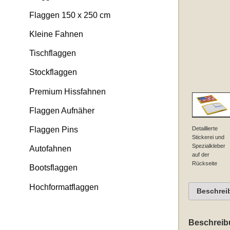
Flaggen 150 x 250 cm
Kleine Fahnen
Tischflaggen
Stockflaggen
Premium Hissfahnen
Flaggen Aufnäher
Detaillierte
Flaggen Pins
Stickerei und
Spezialkleber
Autofahnen
auf der
Rückseite
Bootsflaggen
Hochformatflaggen
Beschrei
Beschreib