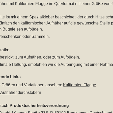
äher mit Kalifornien Flagge im Querformat mit einer Größe von 
te ist mit einem Spezialkleber beschichtet, der durch Hitze schm
Einfach den kalifornischen Aufnäher auf die gewünschte Stelle pl
m Bügeleisen aufbügeln.
Verschenken oder Sammeln.
ails:
bestickt, zum Aufnähen, oder zum Aufbügeln.
timale Haftung, empfehlen wir die Aufbringung mit einer Nähma
rende Links
le Größen und Variationen ansehen:
Kalifornien Flagge
 Aufnäher
durchstöbern
 nach Produktsicherheitsverordnung
mbH, Lünener Straße 23B, D-59192 Bergkamen, Deutschland