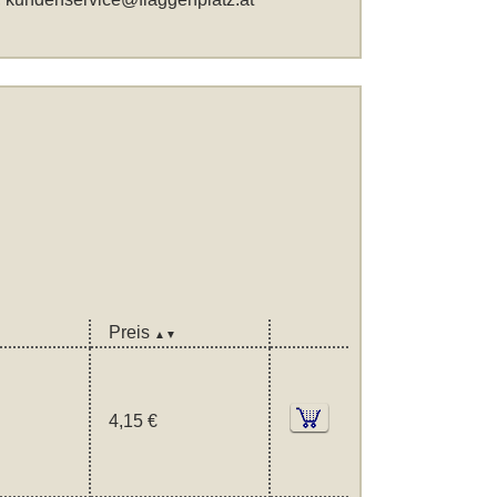
Preis
▲▼
4,15 €