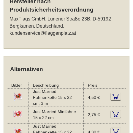
Hersteller nach
Produktsicherheitsverordnung
MaxFlags GmbH, Lünener Straße 23B, D-59192
Bergkamen, Deutschland,
kundenservice@flaggenplatz.at
Alternativen
Bilder
Beschreibung
Preis
Just Married
Fahnenkette 15 x 22
4,50 €
cm, 3 m
Just Married Minifahne
2,75 €
15 x 22 cm
Just Married
Fahnenkette 15 x 22
4,30 €