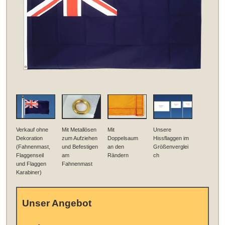
Verkauf ohne
Mit Metallösen
Mit
Unsere
Dekoration
zum Aufziehen
Doppelsaum
Hissflaggen im
(Fahnenmast,
und Befestigen
an den
Größenverglei
Flaggenseil
am
Rändern
ch
und Flaggen
Fahnenmast
Karabiner)
Unser Angebot