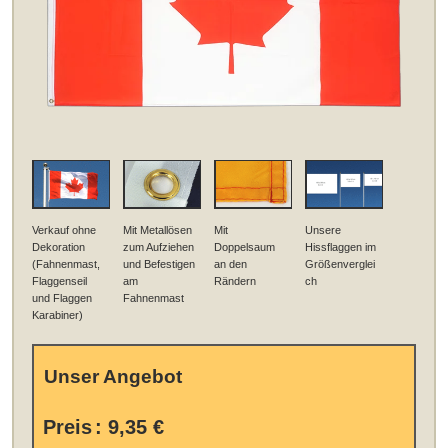
Verkauf ohne
Mit Metallösen
Mit
Unsere
Dekoration
zum Aufziehen
Doppelsaum
Hissflaggen im
(Fahnenmast,
und Befestigen
an den
Größenverglei
Flaggenseil
am
Rändern
ch
und Flaggen
Fahnenmast
Karabiner)
Unser Angebot
Preis
:
9,35 €