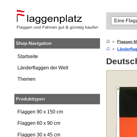
Zum
Hauptinhalt
springen
Zur
Suche
springen
Flaggen 6
Shop-Navigation
Zur
Länderfla
Navigation
springen
Startseite
Deutsch
Länderflaggen der Welt
Themen
Produkttypen
Flaggen 90 x 150 cm
Flaggen 60 x 90 cm
Flaggen 30 x 45 cm