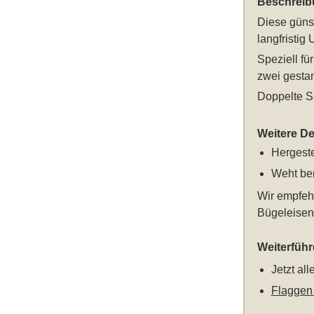
Beschreib
Diese
güns
langfristig
Speziell f
zwei gestan
Doppelte S
Weitere Det
Hergeste
Weht ber
Wir empfeh
Bügeleisen 
Weiterfüh
Jetzt al
Flaggen