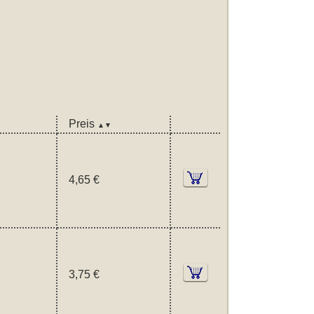
Preis
▲▼
4,65 €
3,75 €