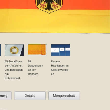
Mit Metallösen
Mit
Unsere
zum Aufziehen
Doppelsaum
Hissflaggen im
und Befestigen
an den
Größenverglei
am
Rändern
ch
Fahnenmast
bung
Details
Mengenrabatt