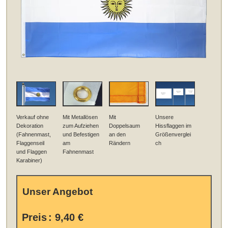
Verkauf ohne
Mit Metallösen
Mit
Unsere
Dekoration
zum Aufziehen
Doppelsaum
Hissflaggen im
(Fahnenmast,
und Befestigen
an den
Größenverglei
Flaggenseil
am
Rändern
ch
und Flaggen
Fahnenmast
Karabiner)
Unser Angebot
Preis
:
9,40 €