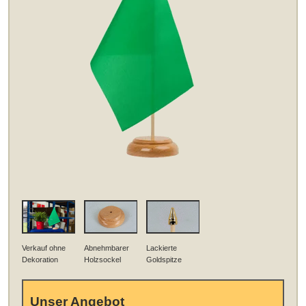
Verkauf ohne
Abnehmbarer
Lackierte
Dekoration
Holzsockel
Goldspitze
Unser Angebot