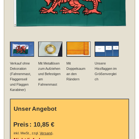
Verkauf ohne
Mit Metallösen
Mit
Unsere
Dekoration
zum Aufziehen
Doppelsaum
Hissflaggen im
(Fahnenmast,
und Befestigen
an den
Größenverglei
Flaggenseil
am
Rändern
ch
und Flaggen
Fahnenmast
Karabiner)
Unser Angebot
Preis
:
10,85 €
.
inkl. MwSt., zzgl.
Versand