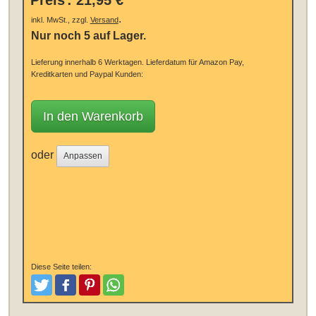
Preis
:
21,95 €
.
inkl. MwSt., zzgl.
Versand
Nur noch 5 auf Lager.
Lieferung innerhalb 6 Werktagen.
Lieferdatum für Amazon Pay,
Kreditkarten und Paypal Kunden:
In den Warenkorb
oder
Anpassen
Diese Seite teilen:
Tweeten
Posten
Pinterest
Teilen