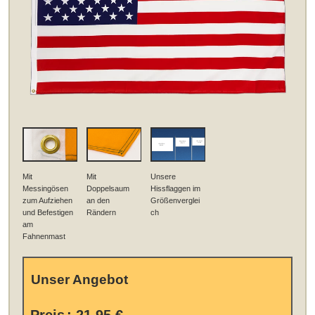
Mit
Mit
Unsere
Messingösen
Doppelsaum
Hissflaggen im
zum Aufziehen
an den
Größenverglei
und Befestigen
Rändern
ch
am
Fahnenmast
Unser Angebot