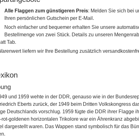
Alle Flaggen zum günstigeren Preis
: Melden Sie sich bei
Ihren persönlichen Gutschein per E-Mail.
Noch einfacher und bequemer erhalten Sie unsere automati
Bestellmenge von zwei Stück. Details zu unseren Mengenraba
tt Tab.
renwert liefern wir Ihre Bestellung zusätzlich versandkostenfre
exikon
bung
49 und 1959 wehte in der DDR, genauso wie in der Bundesrepu
riedrich Eberts zurück, der 1949 beim Dritten Volkskongress d
gge Deutschlands vorschlug. 1959 fügte die DDR ihrer Flagge i
-rot-goldenen horizontalen Trikolore war ein Ährenkranz abgeb
kel dargestellt waren. Das Wappen stand symbolisch für das Bü
en.