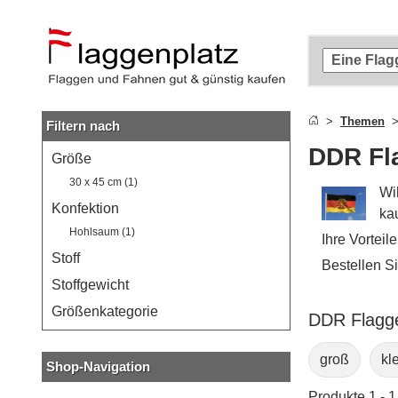
Zum
Hauptinhalt
springen
Zur
Suche
springen
Themen
Filtern nach
Zur
Navigation
DDR Fl
Größe
springen
30 x 45 cm (1)
Wi
Konfektion
ka
Hohlsaum (1)
Ihre Vorteil
Stoff
Bestellen S
Stoffgewicht
Größenkategorie
DDR Flagge
groß
kl
Shop-Navigation
Produkte 1 - 1