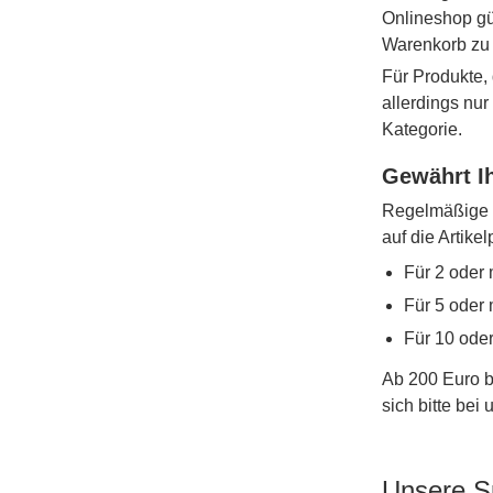
Onlineshop gü
Warenkorb zu
Für Produkte, 
allerdings nu
Kategorie.
Gewährt Ih
Regelmäßige W
auf die Artike
Für 2 oder 
Für 5 oder 
Für 10 ode
Ab 200 Euro b
sich bitte bei
Unsere S