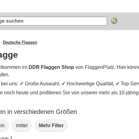
Deutsche Flaggen
agge
llkommen im
DDR Flaggen Shop
von FlaggenPlatz. Hier könn
ufen.
e bei uns:
✓
Große Auswahl,
✓
Hochwertige Qualität,
✓
Top-Ser
ie noch heute und profitieren Sie von unserer mehr als 10-jähr
n in verschiedenen Größen
ein
mittel
Mehr Filter
 von 1