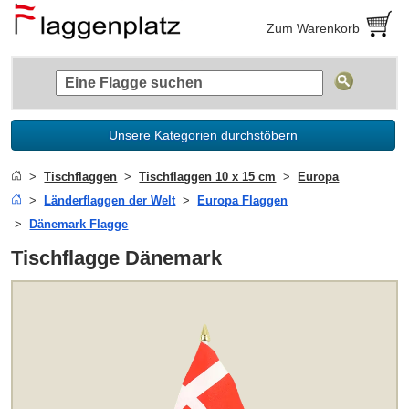
Zum Warenkorb
Unsere Kategorien durchstöbern
Tischflaggen
Tischflaggen 10 x 15 cm
Europa
Länderflaggen der Welt
Europa Flaggen
Dänemark Flagge
Tischflagge Dänemark