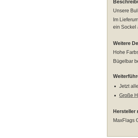
Beschreib
Unsere
Bul
Im Lieferum
ein Sockel 
Weitere Det
Hohe Farbs
Bügelbar be
Weiterfüh
Jetzt al
Große Ho
Hersteller
MaxFlags G