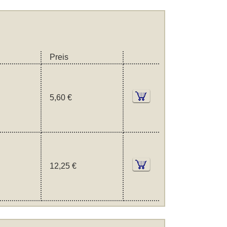
Preis
5,60 €
12,25 €