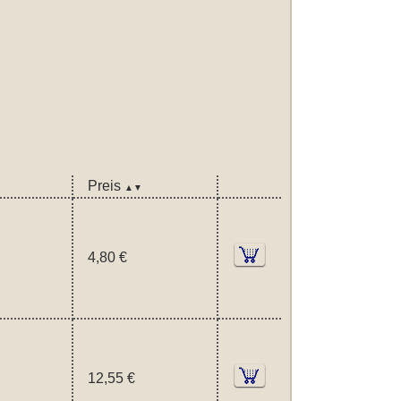
Preis
▲▼
4,80 €
12,55 €