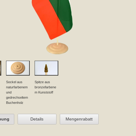
Sockel aus
Spitze aus
naturfarbenem
bronzefarbene
und
m Kunststoff
gedrechseltem
Buchenholz
bung
Details
Mengenrabatt