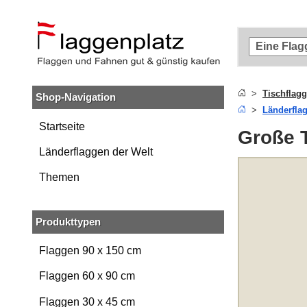
Zum
Hauptinhalt
springen
Zur
Suche
springen
Tischflag
Shop-Navigation
Zur
Länderfla
Navigation
springen
Startseite
Große T
Länderflaggen der Welt
Themen
Produkttypen
Flaggen 90 x 150 cm
Flaggen 60 x 90 cm
Flaggen 30 x 45 cm