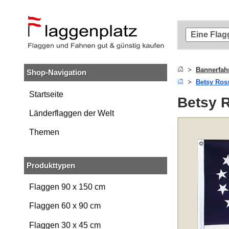
Zum
Hauptinhalt
springen
Zur
Suche
springen
Bannerfah
Shop-Navigation
Zur
Betsy Ros
Navigation
springen
Startseite
Betsy 
Länderflaggen der Welt
Themen
Produkttypen
Flaggen 90 x 150 cm
Flaggen 60 x 90 cm
Flaggen 30 x 45 cm