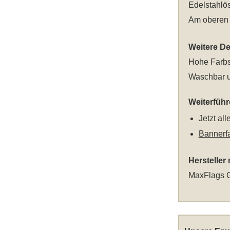
Edelstahlö
Am oberen u
Weitere Det
Hohe Farbs
Waschbar u
Weiterfüh
Jetzt al
Bannerf
Hersteller
MaxFlags G